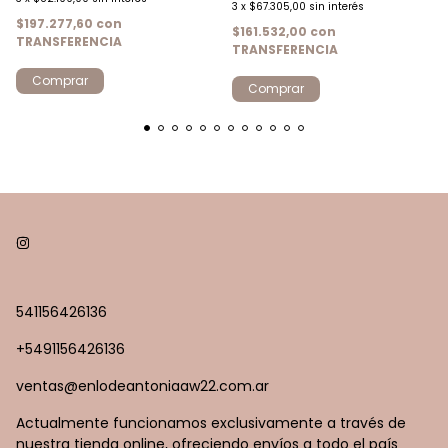
3
x
$67.305,00
sin interés
$197.277,60
con
$161.532,00
con
TRANSFERENCIA
TRANSFERENCIA
Comprar
Comprar
541156426136
+5491156426136
ventas@enlodeantoniaaw22.com.ar
Actualmente funcionamos exclusivamente a través de
nuestra tienda online, ofreciendo envíos a todo el país