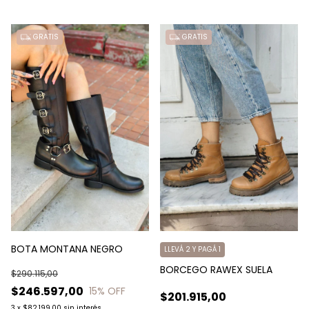
GRATIS
GRATIS
BOTA MONTANA NEGRO
LLEVÁ 2 Y PAGÁ 1
BORCEGO RAWEX SUELA
$290.115,00
$246.597,00
15
% OFF
$201.915,00
3
x
$82.199,00
sin interés