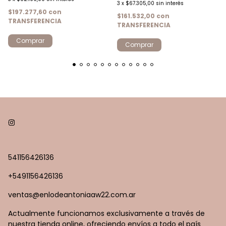
3
x
$67.305,00
sin interés
$197.277,60
con
$161.532,00
con
TRANSFERENCIA
TRANSFERENCIA
Comprar
Comprar
541156426136
+5491156426136
ventas@enlodeantoniaaw22.com.ar
Actualmente funcionamos exclusivamente a través de
nuestra tienda online, ofreciendo envíos a todo el país