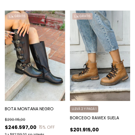
GRATIS
GRATIS
BOTA MONTANA NEGRO
LLEVÁ 2 Y PAGÁ 1
BORCEGO RAWEX SUELA
$290.115,00
$246.597,00
15
% OFF
$201.915,00
3
x
$82.199,00
sin interés