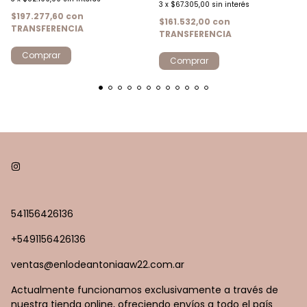
3
x
$67.305,00
sin interés
$197.277,60
con
$161.532,00
con
TRANSFERENCIA
TRANSFERENCIA
Comprar
Comprar
541156426136
+5491156426136
ventas@enlodeantoniaaw22.com.ar
Actualmente funcionamos exclusivamente a través de
nuestra tienda online, ofreciendo envíos a todo el país