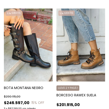
GRATIS
GRATIS
BOTA MONTANA NEGRO
LLEVÁ 2 Y PAGÁ 1
BORCEGO RAWEX SUELA
$290.115,00
$246.597,00
15
% OFF
$201.915,00
3
x
$82.199,00
sin interés