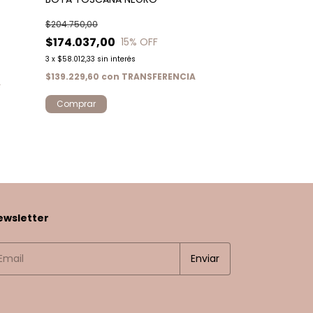
BOTA JULIETA
$204.750,00
$174.037,00
15
% OFF
$236.250,0
3
x
$58.012,33
sin interés
3
x
$78.750,00
sin i
$139.229,60
con
TRANSFERENCIA
A
$189.000,00
co
Comprar
Comprar
ewsletter