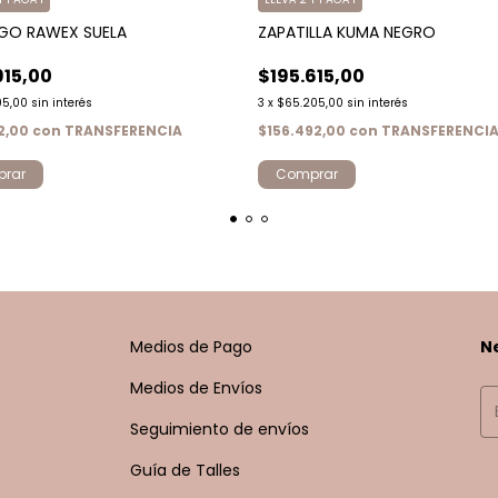
GO RAWEX SUELA
ZAPATILLA KUMA NEGRO
915,00
$195.615,00
05,00
sin interés
3
x
$65.205,00
sin interés
32,00
con
TRANSFERENCIA
$156.492,00
con
TRANSFERENCI
rar
Comprar
Medios de Pago
N
Medios de Envíos
Seguimiento de envíos
Guía de Talles