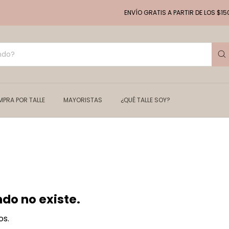
ENVÍO GRATIS A PARTIR DE LOS $150.000 
PRA POR TALLE
MAYORISTAS
¿QUÉ TALLE SOY?
do no existe.
os.