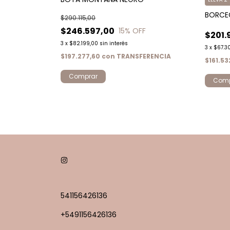
LATE
BORCE
$290.115,00
$246.597,00
15
% OFF
$201.
3
x
$82.199,00
sin interés
3
x
$67.3
$197.277,60
con
TRANSFERENCIA
ERENCIA
$161.5
Comprar
Comp
541156426136
+5491156426136